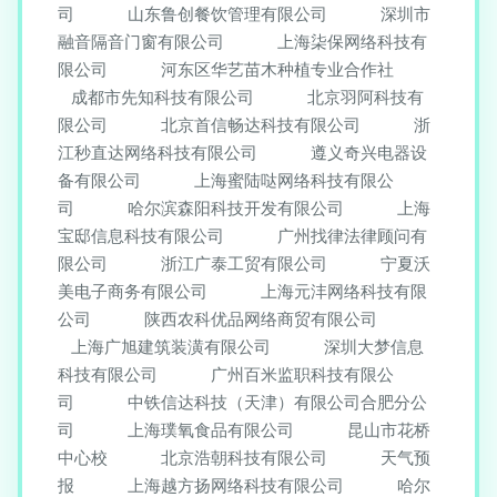
司
山东鲁创餐饮管理有限公司
深圳市
融音隔音门窗有限公司
上海柒保网络科技有
限公司
河东区华艺苗木种植专业合作社
成都市先知科技有限公司
北京羽阿科技有
限公司
北京首信畅达科技有限公司
浙
江秒直达网络科技有限公司
遵义奇兴电器设
备有限公司
上海蜜陆哒网络科技有限公
司
哈尔滨森阳科技开发有限公司
上海
宝邸信息科技有限公司
广州找律法律顾问有
限公司
浙江广泰工贸有限公司
宁夏沃
美电子商务有限公司
上海元沣网络科技有限
公司
陕西农科优品网络商贸有限公司
上海广旭建筑装潢有限公司
深圳大梦信息
科技有限公司
广州百米监职科技有限公
司
中铁信达科技（天津）有限公司合肥分公
司
上海璞氧食品有限公司
昆山市花桥
中心校
北京浩朝科技有限公司
天气预
报
上海越方扬网络科技有限公司
哈尔