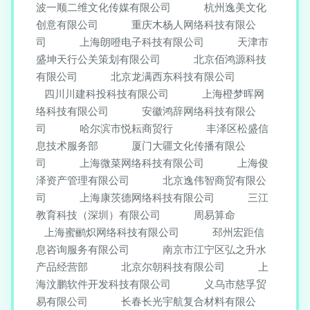
波一顺二维文化传媒有限公司
杭州逸美文化
创意有限公司
重庆木杨人网络科技有限公
司
上海朗噔电子科技有限公司
天津市
盛坤天行公关策划有限公司
北京佰鸿源科技
有限公司
北京龙满西东科技有限公司
四川川建科投科技有限公司
上海橙梦晖网
络科技有限公司
安徽鸿辞网络科技有限公
司
哈尔滨市悦耘商贸行
丰泽区松盛信
息技术服务部
厦门大疆文化传播有限公
司
上海微菜网络科技有限公司
上海俊
泽资产管理有限公司
北京逸伟智商贸有限公
司
上海康茨德网络科技有限公司
三江
教育科技（深圳）有限公司
周易算命
上海蜜鹂炽网络科技有限公司
邳州宏距信
息咨询服务有限公司
南京市江宁区弘之升水
产品经营部
北京尔朝科技有限公司
上
海汶鹏软件开发科技有限公司
义乌市慈孚贸
易有限公司
长春长光宇航复合材料有限公